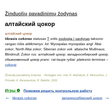
Žinduolių pavadinimų žodynas
алтайский цокор
алтайский цокор
tikrasis
cokoras
statusas
T
sritis
zoologija | vardynas
taksono
rangas
rūšis
atitikmenys
:
lot.
Myospalax myospalax
angl.
Altai
zokor; North Altai zokor; Siberian zokor
vok.
altaische Mullmaus;
Blindmull; Zokor
rus.
алтайский цокор; западносибирский цокор;
обыкновенный цокор
pranc.
rat-taupe
ryšiai
:
platesnis terminas
–
cokorai
Žinduolių pavadinimų žodynas. - Ekologijos inst. l-kla
.
R. Mažeikytė, E. Mickevičius, J.
Prūsaitė, K. Baranauskas, R. Baleišis
.
2002
.
Игры ⚽
Поможем решить контрольную работу
tikrasis cokoras
западносибирский цокор