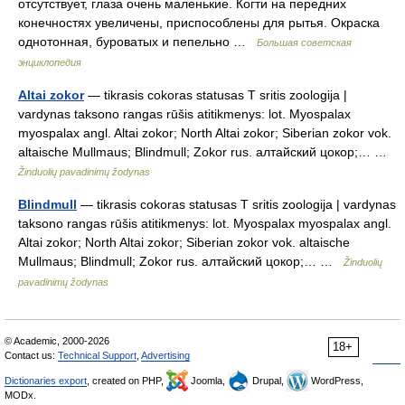
отсутствует, глаза очень маленькие. Когти на передних
конечностях увеличены, приспособлены для рытья. Окраска
однотонная, буроватых и пепельно …
Большая советская
энциклопедия
Altai zokor
— tikrasis cokoras statusas T sritis zoologija |
vardynas taksono rangas rūšis atitikmenys: lot. Myospalax
myospalax angl. Altai zokor; North Altai zokor; Siberian zokor vok.
altaische Mullmaus; Blindmull; Zokor rus. алтайский цокор;… …
Žinduolių pavadinimų žodynas
Blindmull
— tikrasis cokoras statusas T sritis zoologija | vardynas
taksono rangas rūšis atitikmenys: lot. Myospalax myospalax angl.
Altai zokor; North Altai zokor; Siberian zokor vok. altaische
Mullmaus; Blindmull; Zokor rus. алтайский цокор;… …
Žinduolių
pavadinimų žodynas
© Academic, 2000-2026
18+
Contact us:
Technical Support
,
Advertising
Dictionaries export
, created on PHP,
Joomla,
Drupal,
WordPress,
MODx.