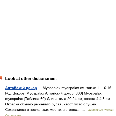
Look at other dictionaries:
Алтайский цокор
— Myospalax myospalax см. также 11.10.16.
Род Цокоры Myospalax Алтайский цокор [308] Myospalax
myospalax (Таблица 60) Длина тела 20 24 см, хвоста 4 4,5 см.
Окраска обычно рыжевато бурая, хвост густо опушен.
Сохранился в нескольких местах в степях… …
Животные России.
Справочник