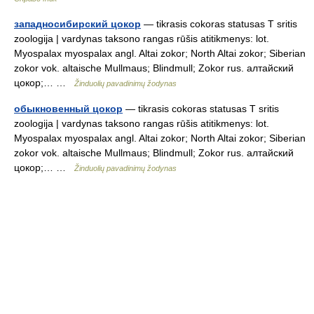
западносибирский цокор
— tikrasis cokoras statusas T sritis
zoologija | vardynas taksono rangas rūšis atitikmenys: lot.
Myospalax myospalax angl. Altai zokor; North Altai zokor; Siberian
zokor vok. altaische Mullmaus; Blindmull; Zokor rus. алтайский
цокор;… …
Žinduolių pavadinimų žodynas
обыкновенный цокор
— tikrasis cokoras statusas T sritis
zoologija | vardynas taksono rangas rūšis atitikmenys: lot.
Myospalax myospalax angl. Altai zokor; North Altai zokor; Siberian
zokor vok. altaische Mullmaus; Blindmull; Zokor rus. алтайский
цокор;… …
Žinduolių pavadinimų žodynas